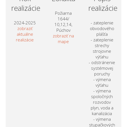
realizácie
realizácie
Požiarna
1644/
2024-2025
- zateplenie
10,12,14,
zobraziť
obvodového
Púchov
aktuálne
plášťa
zobraziť na
realizácie
- zateplenie
mape
strechy
strojovne
výťahu
- odstránenie
systémovej
poruchy
- výmena
výťahu
- výmena
spoločných
rozvodov
plyn, voda a
kanalizácia
- výmena
stupačkových