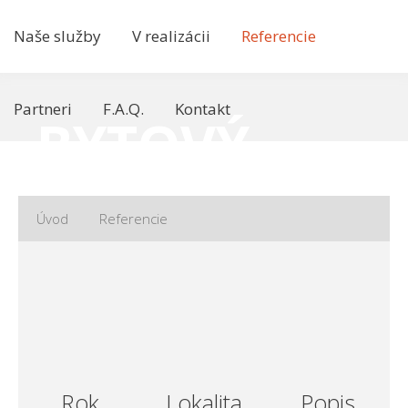
Naše služby
V realizácii
Referencie
Partneri
F.A.Q.
Kontakt
BYTOVÝ
DOM
Úvod
Referencie
Revitalizácia bytových domov
Bytový dom - Požiarna 1644/ 10,12,14, Púchov
Rok
Lokalita
Popis